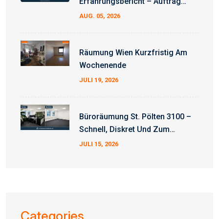
Erfahrungsbericht – Auftrag
Erfolgreich Abgeschlossen
AUG. 05, 2026
Räumung Wien Kurzfristig Am
Wochenende
JULI 19, 2026
Büroräumung St. Pölten 3100 –
Schnell, Diskret Und Zum
Fixpreis
JULI 15, 2026
Categories