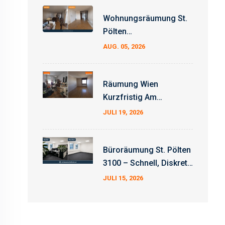
Wohnungsräumung St.
Pölten
Erfahrungsbericht –
AUG. 05, 2026
Auftrag Erfolgreich
Abgeschlossen
Räumung Wien
Kurzfristig Am
Wochenende
JULI 19, 2026
Büroräumung St. Pölten
3100 – Schnell, Diskret
Und Zum Fixpreis
JULI 15, 2026