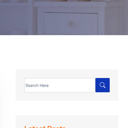
Search
for: