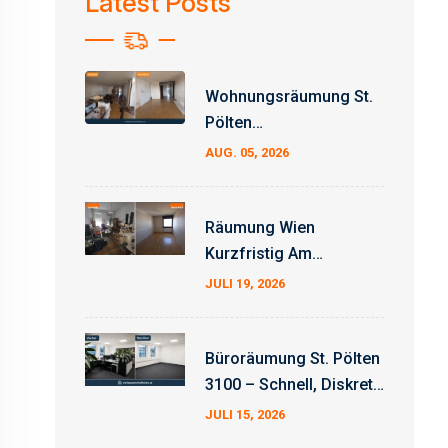
Latest Posts
Wohnungsräumung St.
Pölten
Erfahrungsbericht –
AUG. 05, 2026
Auftrag Erfolgreich
Abgeschlossen
Räumung Wien
Kurzfristig Am
Wochenende
JULI 19, 2026
Büroräumung St. Pölten
3100 – Schnell, Diskret
Und Zum Fixpreis
JULI 15, 2026