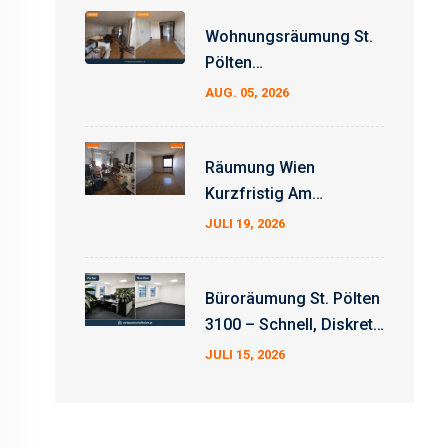
Wohnungsräumung St.
Pölten
Erfahrungsbericht –
AUG. 05, 2026
Auftrag Erfolgreich
Abgeschlossen
Räumung Wien
Kurzfristig Am
Wochenende
JULI 19, 2026
Büroräumung St. Pölten
3100 – Schnell, Diskret
Und Zum Fixpreis
JULI 15, 2026