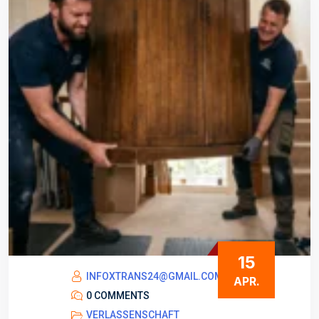
15
INFOXTRANS24@GMAIL.COM
APR.
0 COMMENTS
VERLASSENSCHAFT