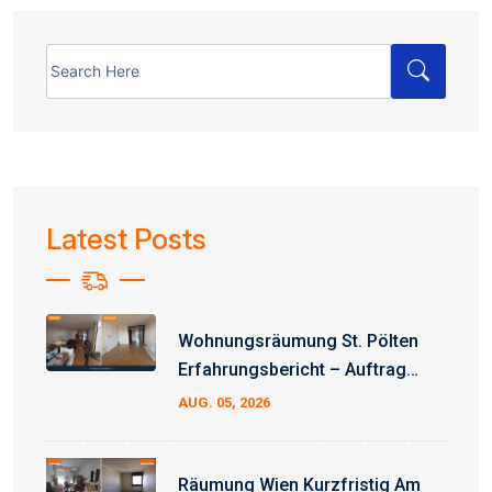
Search
for:
Latest Posts
Wohnungsräumung St. Pölten
Erfahrungsbericht – Auftrag
Erfolgreich Abgeschlossen
AUG. 05, 2026
Räumung Wien Kurzfristig Am