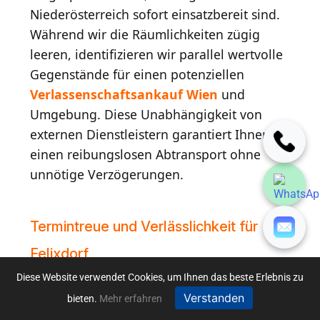
Niederösterreich sofort einsatzbereit sind.
Während wir die Räumlichkeiten zügig
leeren, identifizieren wir parallel wertvolle
Gegenstände für einen potenziellen
Verlassenschaftsankauf Wien
und
Umgebung. Diese Unabhängigkeit von
externen Dienstleistern garantiert Ihnen
einen reibungslosen Abtransport ohne
unnötige Verzögerungen.
Termintreue und Verlässlichkeit für
Felixdorf
Diese Website verwendet Cookies, um Ihnen das beste Erlebnis zu
Echte Autorität am Markt erfordert
Verstanden
bieten.
Mehr erfahren
Pünktlichkeit und Handschlagqualität. In