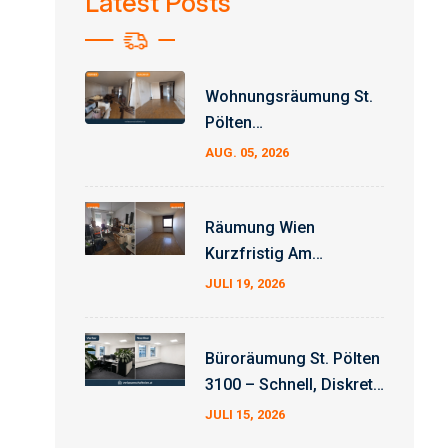
Latest Posts
Wohnungsräumung St.
Pölten
Erfahrungsbericht –
AUG. 05, 2026
Auftrag Erfolgreich
Abgeschlossen
Räumung Wien
Kurzfristig Am
Wochenende
JULI 19, 2026
Büroräumung St. Pölten
3100 – Schnell, Diskret
Und Zum Fixpreis
JULI 15, 2026