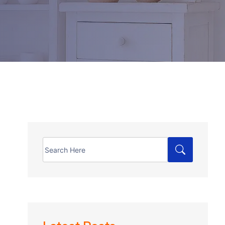
Search
for: