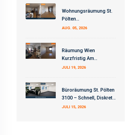
Wohnungsräumung St.
Pölten
Erfahrungsbericht –
AUG. 05, 2026
Auftrag Erfolgreich
Abgeschlossen
Räumung Wien
Kurzfristig Am
Wochenende
JULI 19, 2026
Büroräumung St. Pölten
3100 – Schnell, Diskret
Und Zum Fixpreis
JULI 15, 2026