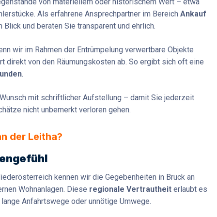
Gegenstände von materiellem oder historischem Wert – etwa
lerstücke. Als erfahrene Ansprechpartner im Bereich
Ankauf
Blick und beraten Sie transparent und ehrlich.
enn wir im Rahmen der Entrümpelung verwertbare Objekte
 direkt von den Räumungskosten ab. So ergibt sich oft eine
Kunden
.
Wunsch mit schriftlicher Aufstellung – damit Sie jederzeit
chätze nicht unbemerkt verloren gehen.
n der Leitha?
zengefühl
Niederösterreich kennen wir die Gegebenheiten in Bruck an
odernen Wohnanlagen. Diese
regionale Vertrautheit
erlaubt es
hne lange Anfahrtswege oder unnötige Umwege.