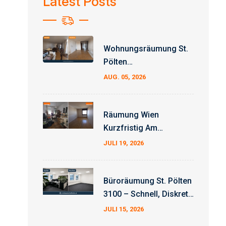
Latest Posts
Wohnungsräumung St.
Pölten
Erfahrungsbericht –
AUG. 05, 2026
Auftrag Erfolgreich
Abgeschlossen
Räumung Wien
Kurzfristig Am
Wochenende
JULI 19, 2026
Büroräumung St. Pölten
3100 – Schnell, Diskret
Und Zum Fixpreis
JULI 15, 2026