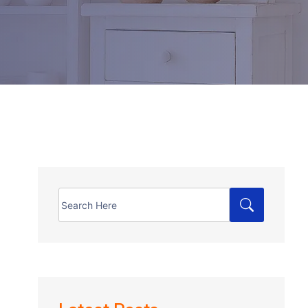
Search
for: