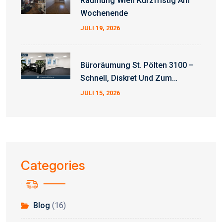
Räumung Wien Kurzfristig Am
Wochenende
JULI 19, 2026
Büroräumung St. Pölten 3100 –
Schnell, Diskret Und Zum
Fixpreis
JULI 15, 2026
Categories
Blog
(16)