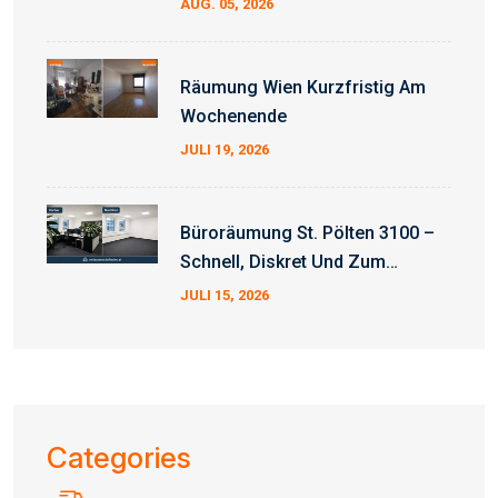
AUG. 05, 2026
Räumung Wien Kurzfristig Am
Wochenende
JULI 19, 2026
Büroräumung St. Pölten 3100 –
Schnell, Diskret Und Zum
Fixpreis
JULI 15, 2026
Categories